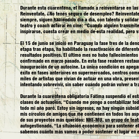
Durante esta cuarentena, el llamado a reinventarse en las 
Reinventate. ¿No tenés seguro de desempleo? Reinventate.
siempre, siguen haciéndolo día a día, con talento y solida
teatro y coach actoral en cine: “Cuando alguien transmit
inspirarse, cuesta crear en medio de esta realidad, pero 
El 15 de junio se inició en Paraguay la fase tres de la d
etapa tras etapa, ha habilitado la reactivación de difere
resultados positivos. El último mes no hubo fallecimiento
confirmado en marzo pasado. En esta fase reabren restaur
inauguración de un autocine. La única condición es apegar
éxito en fases anteriores en supermercados, centros comerc
miles de artistas que vivían de actuar en una obra, presen
intentando sobrevivir, sin saber cuándo podrán volver a tr
Durante la cuarentena obligatoria Fátima suspendió el est
clases de actuación. “Cuando me pongo a contabilizar todo
todo mi año paró. Estoy sin ingresos, no hay ningún subsid
mis círculos de amigos que me contienen en todos los as
de sus proyectos más queridos:
NHI-MU, un grupo de teat
autogestionado. “La situación económica para sostener el e
sabemos cuánto más vamos a poder sostener el lugar en 