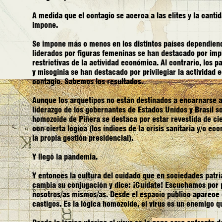
A medida que el contagio se acerca a las elites y la canti
impone.
Se impone más o menos en los distintos países dependiend
liderados por figuras femeninas se han destacado por impl
restrictivas de la actividad económica. Al contrario, los
y misoginia se han destacado por privilegiar la actividad 
contagio. Sabemos los resultados.
Aunque los arquetipos no están destinados a encarnarse a
liderazgo de los gobernantes de Estados Unidos y Brasil s
homozoide de Piñera se destaca por estar revestida de cier
con cierta lógica (los índices de la crisis sanitaria y/o e
la propia gestión presidencial).
Y llegó la pandemia.
Y entonces la cultura del cuidado que en sociedades patri
cambia su conjugación y dice: ¡Cuídate! Escuchamos por 
nosotros/as mismos/as. Desde el espacio público aparece 
castigos. Es la lógica homozoide, el virus es un enemigo 