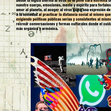
Desde la lógica uterina al virus se le
pone cara enfrenta
de
nuestro cuerpo, emociones, mente y espíritu para fortalec
amor al planeta, al acoger al virus como una expresión d
a la sociedad
al practicar la distancia social al mismo qu
exigiendo políticas públicas serias y consistentes al mis
recrear conversaciones y formas culturales donde el cuid
más orgánica y armónica.