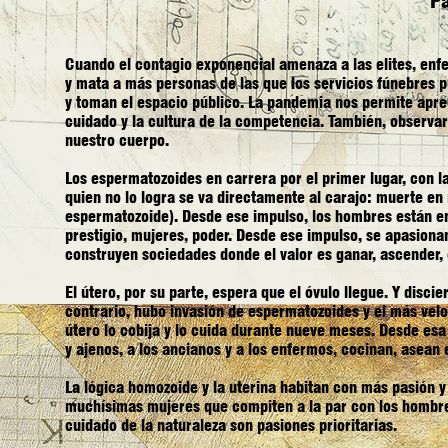
Pa
Cuando el contagio exponencial amenaza a las elites, enf
y mata a más personas de las que los servicios fúnebres p
y toman el espacio público. La pandemia nos permite aprec
cuidado y la cultura de la competencia. También, observar 
nuestro cuerpo.
Los espermatozoides en carrera por el primer lugar, con l
quien no lo logra se va directamente al carajo: muerte 
espermatozoide). Desde ese impulso, los hombres están en
prestigio, mujeres, poder. Desde ese impulso, se apasiona
construyen sociedades donde el valor es ganar, ascender, 
El útero, por su parte, espera que el óvulo llegue. Y discie
contrario, hubo invasión de espermatozoides y el más vel
útero lo cobija y lo cuida durante nueve meses. Desde esa
y ajenos, a los ancianos y a los enfermos, cocinan, asean e
La lógica homozoide y la uterina habitan con más pasión 
muchísimas mujeres que compiten a la par con los hombres
cuidado de la naturaleza son pasiones prioritarias.