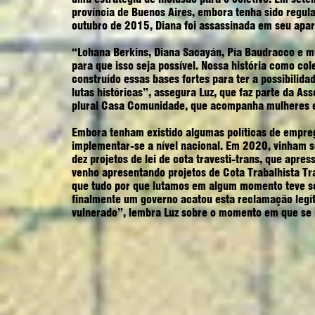
província de Buenos Aires, embora tenha sido regu
outubro de 2015, Diana foi assassinada em seu apa
“Lohana Berkins, Diana Sacayán, Pía Baudracco e mu
para que isso seja possível. Nossa história como co
construído essas bases fortes para ter a possibilida
lutas históricas”, assegura Luz, que faz parte da A
plural Casa Comunidade, que acompanha mulheres e 
Embora tenham existido algumas políticas de empreg
implementar-se a nível nacional. Em 2020, vinham 
dez projetos de lei de cota travesti-trans, que apr
venho apresentando projetos de Cota Trabalhista Tr
que tudo por que lutamos em algum momento teve sen
finalmente um governo acatou esta reclamação legít
vulnerado”, lembra Luz sobre o momento em que se i