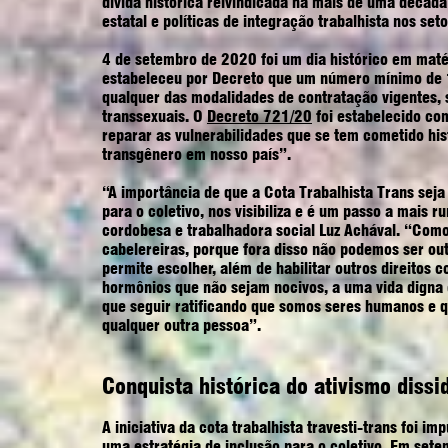
dívida histórica reivindicada há mais de uma década 
estatal e políticas de integração trabalhista nos set
4 de setembro de 2020 foi um dia histórico em mat
estabeleceu por Decreto que um número mínimo de 1
qualquer das modalidades de contratação vigentes, s
transsexuais. O
Decreto 721/20
foi estabelecido co
reparar as vulnerabilidades que se tem cometido his
transgênero em nosso país”.
“A importância de que a Cota Trabalhista Trans seja 
para o coletivo, nos visibiliza e é um passo a mais r
cordobesa e trabalhadora social Luz Achával. “Como
cabelereiras, porque fora disso não podemos ser out
permite escolher, além de habilitar outros direitos
hormônios que não sejam nocivos, a uma vida digna e
que seguir ratificando que somos seres humanos e 
qualquer outra pessoa”.
Conquista histórica do ativismo dissi
A iniciativa da cota trabalhista travesti-trans foi i
uma estratégia de inclusão para o coletivo. Em set