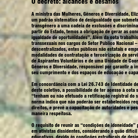
O decreto: alcances e desafios
A ministra das Mulheres, Gêneros e Diversidade, El
um padrão sistemático de desigualdade que submete 
transgênero a uma cadeia de exclusões e discriminaç
partir do Estado, temos a obrigação de gerar as cond
igualdade de oportunidades”. Além da cota trabalhis
transsexuais nos cargos do Setor Público Nacional –
descentralizados, entes públicos não estatais e emp
modalidades de contratação e terceirização de serv
de Aspirantes Voluntários e de uma Unidade de Coor
Gêneros e Diversidade, responsável por garantir a i
seu cumprimento e dos espaços de educação e capac
Em concordância com a Lei 26.743 de Identidade de
deste coletivo, a possibilidade de ter acesso à cota 
“tenham ou não efetuado a retificação registral do
norma indica que não poderão ser estabelecidos req
direitos, e prevê a capacitação de autoridades e pes
maneira respeitosa.
O requisito de reunir as “condições de idoneidade”
em ativistas dissidentes, considerando o quão difícil
educativos, devido às condições estruturais de desi