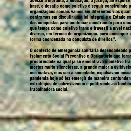
acesso à moradia, à educação, à justiça, ao esporte
base, o desafio como coletivo é seguir construindo pa
organizações sociais vamos em diferentes vias quant
centramos em discutir uma lei integral e o Estado e
das conquistas para continuar construindo para cima
que temos como coletivo trans e travesti a nível nac
diverso, em termos de organização, para conseguir um
forma coordenada na conquista de direitos”.
O contexto de emergência sanitária desencadeado 
Isolamento Social Preventivo e Obrigatório que fora
precariedade na qual já se encontrava o coletivo t
mortes muito silenciosas, a grande maioria evitáveis
nos matava, mas sim a sociedade: expulsavam nossa f
pandemia hoje só fez emergir de maneira contunden
estratégias de sobrevivência e politizando-as també
trabalhadora social.