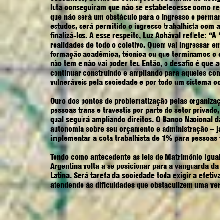
luta conseguiram que não se estabelecesse como req
que não será um obstáculo para o ingresso e perman
estudos, será permitido o ingresso trabalhista com a
finalizá-los. A esse respeito, Luz Achával reflete: 
realidades de todo o coletivo. Quem vai ingressar
formação acadêmica, técnica ou que terminamos o e
não tem e não vai poder ter. Então, o desafio é qu
continuar construindo e ampliando para aqueles c
vulneráveis pela sociedade e por todo um sistema colo
Ouro dos pontos de problematização pelas organizaçõ
pessoas trans e travestis por parte do setor privad
qual seguirá ampliando direitos. O Banco Nacional 
autonomia sobre seu orçamento e administração – j
implementar a cota trabalhista de 1% para pessoas t
Tendo como antecedente as leis de Matrimônio Igual
Argentina volta a se posicionar para a vanguarda d
Latina. Será tarefa da sociedade toda exigir a efet
atendendo às dificuldades que obstaculizem uma ver