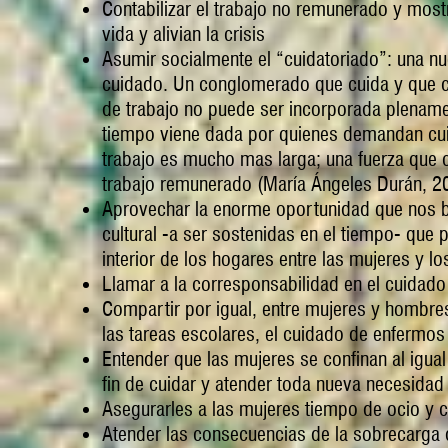
Contabilizar el trabajo no remunerado y most
vida y alivian la crisis
Asumir socialmente el “cuidatoriado”: una nu
cuidado. Un conglomerado que cuida y que con
de trabajo no puede ser incorporada plename
tiempo viene dada por quienes demandan cu
trabajo es mucho mas larga; una fuerza que c
trabajo remunerado (María Ángeles Durán, 2
Aprovechar la enorme oportunidad que nos br
cultural -a ser sostenidas en el tiempo- que 
interior de los hogares entre las mujeres y 
Llamar a la corresponsabilidad en el cuidado 
Compartir por igual, entre mujeres y hombres
las tareas escolares, el cuidado de enfermo
Entender que las mujeres se confinan al igua
fin de cuidar y atender toda nueva necesidad
Asegurarles a las mujeres tiempo de ocio y 
Atender las consecuencias de la sobrecarga 