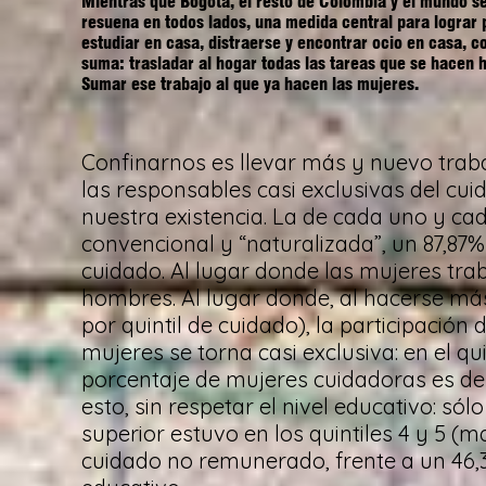
Mientras que Bogotá, el resto de Colombia y el mundo se
resuena en todos lados, una medida central para lograr p
estudiar en casa, distraerse y encontrar ocio en casa, 
suma: trasladar al hogar todas las tareas que se hacen h
Sumar ese trabajo al que ya hacen las mujeres.
Confinarnos es llevar más y nuevo traba
las responsables casi exclusivas del cui
nuestra existencia. La de cada uno y cad
convencional y “naturalizada”, un 87,87
cuidado. Al lugar donde las mujeres tra
hombres. Al lugar donde, al hacerse má
por quintil de cuidado), la participació
mujeres se torna casi exclusiva: en el qu
porcentaje de mujeres cuidadoras es de
esto, sin respetar el nivel educativo: só
superior estuvo en los quintiles 4 y 5 (
cuidado no remunerado, frente a un 46,