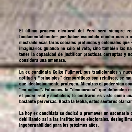
El último proceso electoral del Perú será siempre re
fundamentalmente– por haber escindido mucho más a un 
mostrado esas taras sociales profundas y coloniales qu
imaginarios guiando no sólo el voto, sino también las n
tener la capacidad de justificar prácticas corruptas y no
considera una amenaza.
La ex candidata Keiko Fujimori, sus tradicionales y nu
actitud y “principios” democráticos son relativos, se 
que ideológicamente protegen. Mientras el poder siga conc
“en calma”. Entonces, la “democracia” que defienden es
el poder real y simbólico; lo contrario es visto como u
bastante perversas. Hasta la fecha, estos sectores clama
La hoy ex candidata se dedicó a promover un escenario d
debilitando así a las instituciones electorales, deslegit
ingobernabilidad para los próximos años.