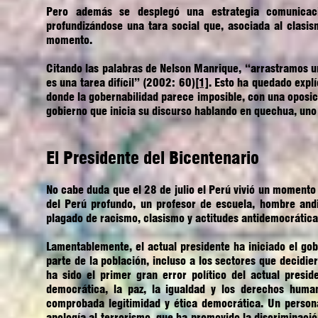
Pero además se desplegó una estrategia comunicacio
profundizándose una tara social que, asociada al clasi
momento.
Citando las palabras de Nelson Manrique, “arrastramos una
es una tarea difícil” (2002: 60)
[1]
. Esto ha quedado explí
donde la gobernabilidad parece imposible, con una oposic
gobierno que inicia su discurso hablando en quechua, uno
El Presidente del Bicentenario
No cabe duda que el 28 de julio el Perú vivió un momento 
del Perú profundo, un profesor de escuela, hombre andi
plagado de racismo, clasismo y actitudes antidemocráticas
Lamentablemente, el actual presidente ha iniciado el g
parte de la población, incluso a los sectores que decidie
ha sido el primer gran error político del actual presid
democrática, la paz, la igualdad y los derechos hum
comprobada legitimidad y ética democrática. Un persona
apología al terrorismo, que ha promovido la discriminació