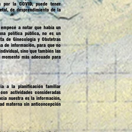
n por la COVID, puede tener
etal, de desprendimiento de la
 empecé a notar que había un
a política pública, no es un
ta de Ginecología y Obstetras
a de información, para que no
dividual, sino que también las
 el momento más adecuado para
 a la planificación familiar
con actividades consideradas
ncia nuestra es la información,
dad materna sin anticoncepción