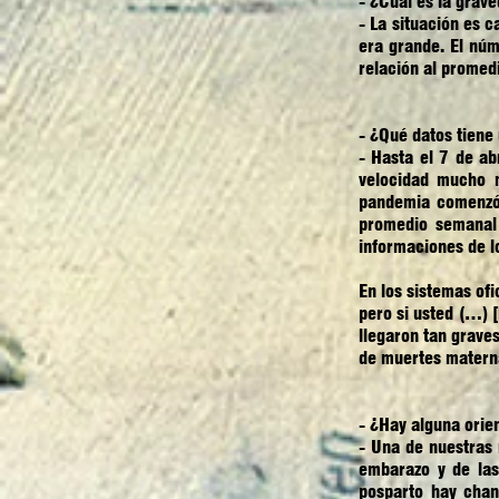
- ¿Cuál es la grav
- La situación es 
era grande. El nú
relación al promed
- ¿Qué datos tiene
- Hasta el 7 de a
velocidad mucho 
pandemia comenzó 
promedio semanal
informaciones de l
En los sistemas of
pero si usted (…) 
llegaron tan graves
de muertes matern
- ¿Hay alguna orie
- Una de nuestras
embarazo y de las
posparto hay chan