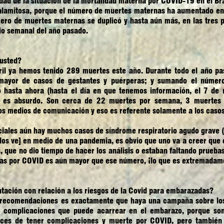
edad de la situación de la mortalidad materna por COVID-19 en el Br
calamitosa, porque el número de muertes maternas ha aumentado en 
mero de muertes maternas se duplicó y hasta aún más, en las tre
io semanal del año pasado.
 usted?
bril ya hemos tenido 289 muertes este año. Durante todo el año 
mayor de casos de gestantes y puérperas; y sumando el número
hasta ahora (hasta el día en que tenemos información, el 7 de 
 es absurdo. Son cerca de 22 muertes por semana, 3 muertes p
os medios de comunicación y eso es referente solamente a los caso
iciales aún hay muchos casos de síndrome respiratorio agudo grave
[los ve] en medio de una pandemia, es obvio que uno va a creer que
, que no dio tiempo de hacer los análisis o estaban faltando prueba
as por COVID es aún mayor que ese número, ¡lo que es extremadame
ntación con relación a los riesgos de la Covid para embarazadas?
 recomendaciones es exactamente que haya una campaña sobre los
 complicaciones que puede acarrear en el embarazo, porque son
ces de tener complicaciones y muerte por COVID, pero también 