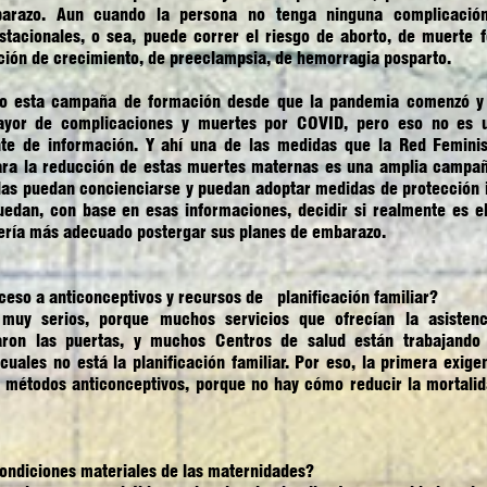
arazo. Aun cuando la persona no tenga ninguna complicació
tacionales, o sea, puede correr el riesgo de aborto, de muerte f
ción de crecimiento, de preeclampsia, de hemorragia posparto.
ho esta campaña de formación desde que la pandemia comenzó y
or de complicaciones y muertes por COVID, pero eso no es un
te de información. Y ahí una de las medidas que la Red Feminis
ara la reducción de estas muertes maternas es una amplia campañ
as puedan concienciarse y puedan adoptar medidas de protección in
uedan, con base en esas informaciones, decidir si realmente es
ería más adecuado postergar sus planes de embarazo.
ceso a anticonceptivos y recursos de planificación familiar?
uy serios, porque muchos servicios que ofrecían la asistencia
aron las puertas, y muchos Centros de salud están trabajando 
 cuales no está la planificación familiar. Por eso, la primera exige
e métodos anticonceptivos, porque no hay cómo reducir la mortali
condiciones materiales de las maternidades?