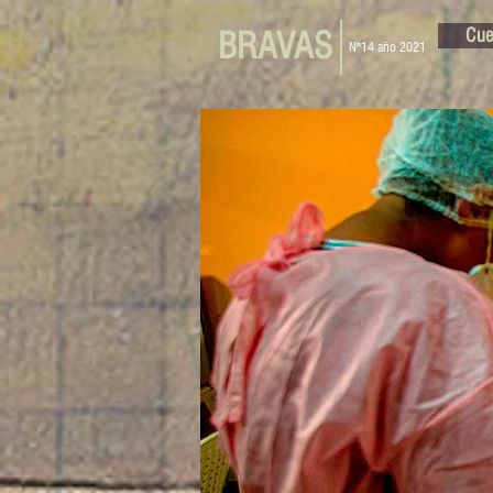
BRAVAS
Cue
N°14 año 2021