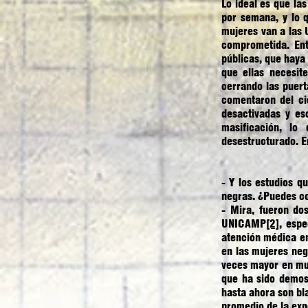
Lo ideal es que la
por semana, y lo q
mujeres van a las 
comprometida. Ent
públicas, que haya
que ellas necesit
cerrando las puert
comentaron del ci
desactivadas y es
masificación, lo
desestructurado. E
- Y los estudios q
negras. ¿Puedes c
- Mira, fueron do
UNICAMP
[2]
, espe
atención médica en
en las mujeres neg
veces mayor en muj
que ha sido demos
hasta ahora son bl
promedio de la exp