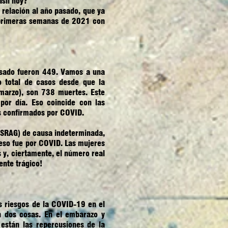
asil hoy?
relación al año pasado, que ya
s primeras semanas de 2021 con
pasado fueron 449. Vamos a una
 total de casos desde que la
marzo), son 738 muertes. Este
or día. Eso coincide con las
s confirmados por COVID.
 (SRAG) de causa indeterminada,
 eso fue por COVID. Las mujeres
s y, ciertamente, el número real
nte trágico!
 riesgos de la COVID-19 en el
 dos cosas. En el embarazo y
están las repercusiones de la