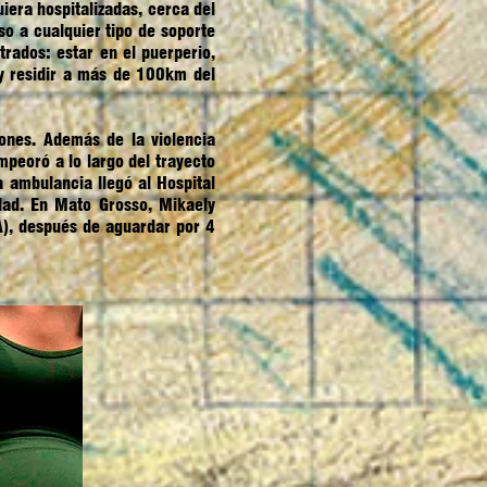
iera hospitalizadas, cerca del
o a cualquier tipo de soporte
trados: estar en el puerperio,
 y residir a más de 100km del
nes. Además de la violencia
mpeoró a lo largo del trayecto
 ambulancia llegó al Hospital
idad. En Mato Grosso, Mikaely
A), después de aguardar por 4