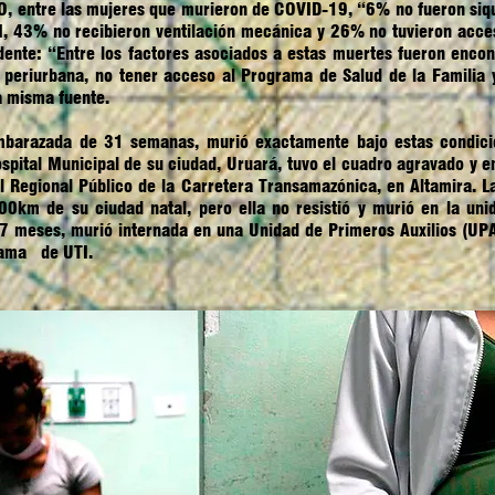
O, entre las mujeres que murieron de COVID-19, “6% no fueron siqu
, 43% no recibieron ventilación mecánica y 26% no tuvieron acces
idente: “Entre los factores asociados a estas muertes fueron encon
ea periurbana, no tener acceso al Programa de Salud de la Familia
la misma fuente.
barazada de 31 semanas, murió exactamente bajo estas condicio
ospital Municipal de su ciudad, Uruará, tuvo el cuadro agravado y e
 Regional Público de la Carretera Transamazónica, en Altamira. La
00km de su ciudad natal, pero ella no resistió y murió en la un
7 meses, murió internada en una Unidad de Primeros Auxilios (UP
 cama de UTI.