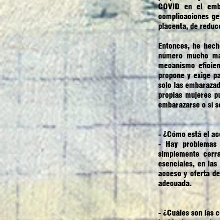
COVID en el emb
complicaciones ges
placenta, de reduc
Entonces, he hec
número mucho may
mecanismo eficien
propone y exige p
solo las embarazad
propias mujeres p
embarazarse o si s
- ¿Cómo está el ac
- Hay problemas m
simplemente cerr
esenciales, en las
acceso y oferta d
adecuada.
- ¿Cuáles son las 