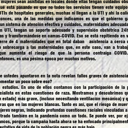
s mujeres sean asistidas en locales donde ellas tengan cuidados obst
ué está pasando es que no todos los servicios tienen este equipo 
UTIs de hospitales generales, muchas ni llegan a la UTI y ahí la cal
onces, una de las medidas que indicamos es que el gobierno gar
 un sistema de atención efectiva y cuidados, maternidades adecuada
en UTI, tengan un soporte adecuado y supervisión obstétrica 2
as y transformándose en camas-COVID. Eso se está repitiendo en v
erre de 4 maternidades que en total daban asistencia a cerca 
o sobrecarga a las maternidades que, en este caso, van a trabaj
 que aumenta el riesgo de que la persona contraiga COVID.
ntonces, es una pésima época por muchos motivos.
ue ustedes apuntaron en la nota revelan fallos graves de asistenci
omentar un poco sobre eso?
s estudios. En uno de ellos contamos con la participación de la
cialista en estas cuestiones de raza. Mostramos y descubrimos qu
 estado] más grave, (incluso necesitando ventilación mecánica) y 
ras que en las mujeres blancas. Tanto es así, que el riesgo de muer
eres negras, indicando profundas cuestiones raciales vinculadas a 
trado también en la pandemia como un todo. Se puede ver, por e
ancos, porque la campaña hasta ahora se ha enfocado principalmente 
ectativa de vida de la población negra es más bajo.