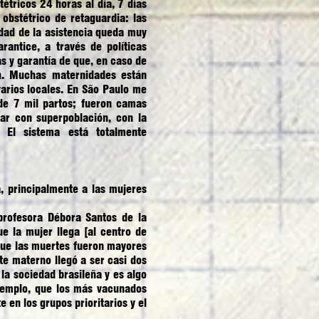
étricos 24 horas al día, 7 días
obstétrico de retaguardia: las
idad de la asistencia queda muy
antice, a través de políticas
s y garantía de que, en caso de
4h. Muchas maternidades están
arios locales. En São Paulo me
de 7 mil partos; fueron camas
ar con superpoblación, con la
 El sistema está totalmente
a, principalmente a las mujeres
 profesora Débora Santos de la
e la mujer llega [al centro de
que las muertes fueron mayores
te materno llegó a ser casi dos
la sociedad brasileña y es algo
jemplo, que los más vacunados
en los grupos prioritarios y el