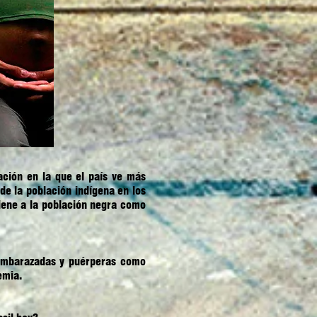
ción en la que el país ve más
de la población indígena en los
tiene a la población negra como
 embarazadas y puérperas como
emia.