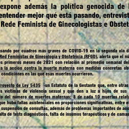
 expone además la política genocida de 
entender mejor qué está pasando, entrevis
Rede Feminista de Ginecologistas e Obstet
asando por cuadros más graves de COVID-19 en la segunda ola d
Red Feministas de Ginecología y Obstetricia (RFGO)
, alerta que el 
es primeros meses de 2021 con relación al promedio semanal del
a la acción contra la muerte materna
con medidas concretas obt
s condiciones en las que esas muertes ocurrieron.
royecto de Ley 5435
-un Estatuto de la Gestante que, entre otras
s víctimas de violencia sexual y que den a luz a hijos de sus 
to del número de muertes maternas: 8 de cada 10 muertes relat
ue hubo fallas asistenciales en proporciones significativas, entre e
l, suspensión de consultas, además de problemas importantes de acc
a de tests diagnósticos, falta de insumos terapéuticos y de cama