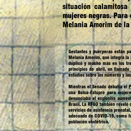
situación calamitosa
mujeres negras. Para 
Melania Amorim de la 
Gestantes y puérperas están p
Melania Amorim, que integra la
duplicó y mucho más en los tr
principios de abril, un
llamado 
estudios sobre los números y la
Mientras el Senado debatía el
P
una Bolsa-Estupro para mujere
denunciaba el explosivo aumen
Brasil. La RFGO también reveló q
servicios de asistencia prenata
adecuado de COVID-19, como falt
población obstétrica.