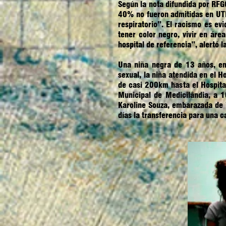
Según la nota difundida por RFG
40% no fueron admitidas en UTI
respiratorio”. El racismo es ev
tener color negro, vivir en ár
hospital de referencia”, alertó 
Una niña negra de 13 años, em
sexual, la niña atendida en el H
de casi 200km hasta el Hospital
Municipal de Medicilândia, a 1
Karoline Souza, embarazada de 
días la transferencia para una