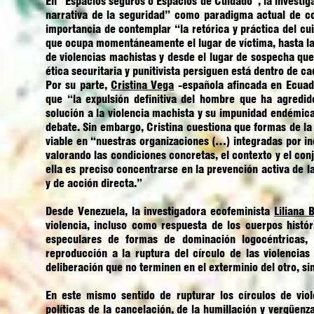
En “
Espacios seguros o Espacios de Cuidado
”, la invest
narrativa de la seguridad” como paradigma actual de con
importancia de contemplar “la retórica y práctica del c
que ocupa momentáneamente el lugar de víctima, hasta la 
de violencias machistas y desde el lugar de sospecha que 
ética securitaria y punitivista persiguen está dentro de c
Por su parte,
Cristina Vega
-española afincada en Ecuador
que “la expulsión definitiva del hombre que ha agredi
solución a la violencia machista y su impunidad endémic
debate. Sin embargo, Cristina cuestiona que formas de la 
viable en “nuestras organizaciones (…) integradas por in
valorando las condiciones concretas, el contexto y el con
ella es preciso concentrarse en la prevención activa de la 
y de acción directa.”
Desde Venezuela, la investigadora ecofeminista
Liliana 
violencia, incluso como respuesta de los cuerpos histó
especulares de formas de dominación logocéntricas, a
reproducción a la ruptura del círculo de las violencias
deliberación que no terminen en el exterminio del otro, s
En este mismo sentido de rupturar los círculos de vio
políticas de la cancelación, de la humillación y vergüen