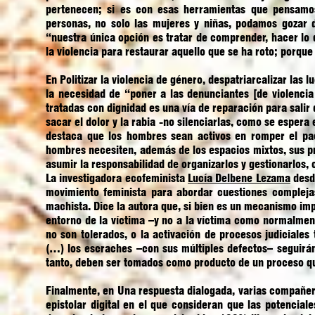
pertenecen; si es con esas herramientas que pensamos
personas, no solo las mujeres y niñas, podamos gozar d
“nuestra única opción es tratar de comprender, hacer lo 
la violencia para restaurar aquello que se ha roto; porque 
En
Politizar la violencia de género, despatriarcalizar las l
la necesidad de “poner a las denunciantes [de violenci
tratadas con dignidad es una vía de reparación para sali
sacar el dolor y la rabia -no silenciarlas, como se espera
destaca que los hombres sean activos en romper el pac
hombres necesiten, además de los espacios mixtos, sus p
asumir la responsabilidad de organizarlos y gestionarlos
La investigadora ecofeminista
Lucía Delbene Lezama
desde
movimiento feminista para abordar cuestiones complejas
machista. Dice la autora que, si bien es un mecanismo imp
entorno de la víctima –y no a la víctima como normalmen
no son tolerados, o la activación de procesos judiciales
(…) los escraches –con sus múltiples defectos– seguirá
tanto, deben ser tomados como producto de un proceso q
Finalmente, en
Una respuesta dialogada
, varias compañer
epistolar digital en el que consideran que las potenci