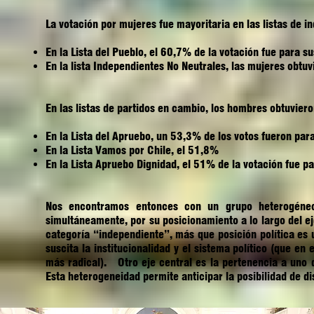
La votación por mujeres fue mayoritaria en las listas de i
En la Lista del Pueblo, el 60,7% de la votación fue para s
En la lista Independientes No Neutrales, las mujeres obtu
En las listas de partidos en cambio, los hombres obtuvie
En la Lista del Apruebo, un 53,3% de los votos fueron par
En la Lista Vamos por Chile, el 51,8%
En la Lista Apruebo Dignidad, el 51% de la votación fue
Nos encontramos entonces con un grupo heterogéneo 
simultáneamente, por su posicionamiento a lo largo del eje
categoría “independiente”, más que posición política es 
suscita la institucionalidad y el sistema político (que en
más radical). Otro eje central es la pertenencia a uno d
Esta heterogeneidad permite anticipar la posibilidad de di