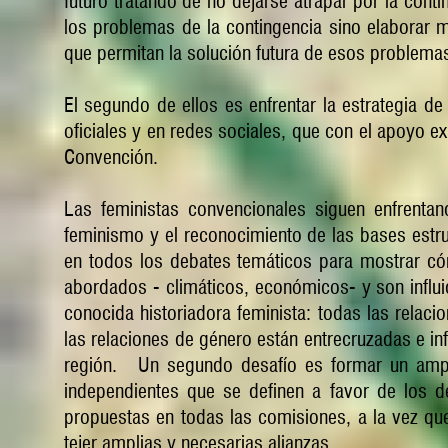
futuro tratando de no dejarse atrapar por la conti
los problemas de la contingencia sino elaborar
que permitan la solución futura de esos problema
El segundo de ellos es enfrentar la estrategia de
oficiales y en redes sociales, que con el apoyo 
Convención.
Las feministas convencionales siguen enfrenta
feminismo y el reconocimiento de las bases estr
en todos los debates temáticos para mostrar có
abordados - climáticos, económicos- y son influi
conocida historiadora feminista: todas las relac
las relaciones de género están entrecruzadas e inf
región. Un segundo desafío es formar un ampli
independientes que se definen a favor de los d
propuestas en todas las comisiones, a la vez que
tejer amplias y necesarias alianzas.