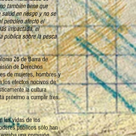
rno también tiene que
salúd en riesgo y no se
l petróleo afectó el
más impactada, el
 pública sobre la pesca
olonia Z6 de Barra de
omisión de Derechos
res de mujeres, hombres y
 a los efectos nocivos de
ticamente la cultura
stá próximo a cumplir tres
n las vidas de los
oderes públicos sólo han
ntegraba una comisión