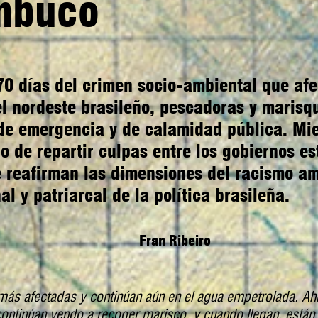
mbuco
0 días del crimen socio-ambiental que afe
l nordeste brasileño, pescadoras y marisq
de emergencia y de calamidad pública. Mie
o de repartir culpas entre los gobiernos es
e reafirman las dimensiones del racismo am
nal y patriarcal de la política brasileña.
Fran Ribeiro
más afectadas y continúan aún en el agua empetrolada. Ah
ntinúan yendo a recoger marisco, y cuando llegan, está