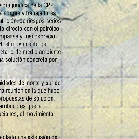
sora jurídica de la CPP,
bajadoras y trabajadores
trición, de riesgos serios
o directo con el petróleo
o impasse y menosprecio
H, el movimiento de
retario de medio ambiente
na solución concreta por
idades del norte y sur de
na reunión en la que hubo
ropuestas de solución.
nambuco es que la
luciones, el movimiento
afectado una extensión de