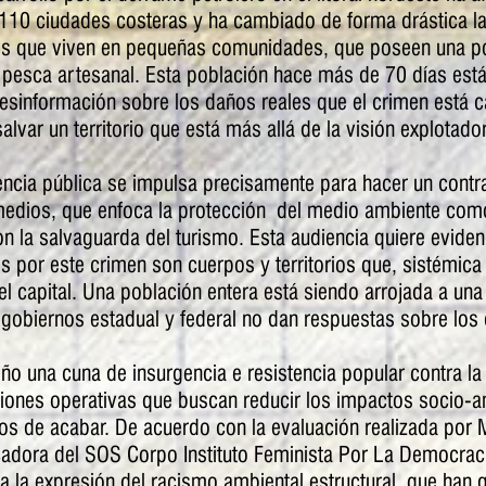
110 ciudades costeras y ha cambiado de forma drástica l
res que viven en pequeñas comunidades, que poseen una p
 pesca artesanal. Esta población hace más de 70 días está
desinformación sobre los daños reales que el crimen está 
salvar un territorio que está más allá de la visión explotad
cia pública se impulsa precisamente para hacer un contra
medios, que enfoca la protección del medio ambiente co
n la salvaguarda del turismo. Esta audiencia quiere eviden
s por este crimen son cuerpos y territorios que, sistémica
el capital. Una población entera está siendo arrojada a un
s gobiernos estadual y federal no dan respuestas sobre los
eño una cuna de insurgencia e resistencia popular contra la
ciones operativas que buscan reducir los impactos socio-a
jos de acabar. De acuerdo con la evaluación realizada por M
dora del SOS Corpo Instituto Feminista Por La Democracia
 la expresión del racismo ambiental estructural, que han g