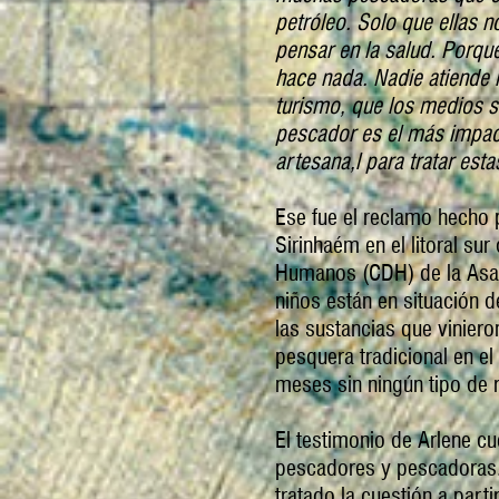
petróleo. Solo que ellas 
pensar en la salud. Porqu
hace nada. Nadie atiende la
turismo, que los medios s
pescador es el más impac
artesana,l para tratar est
Ese fue el reclamo hecho 
Sirinhaém en el litoral s
Humanos (CDH) de la Asam
niños están en situación d
las sustancias que vinier
pesquera tradicional en el
meses sin ningún tipo de 
El testimonio de Arlene cu
pescadores y pescadoras.
tratado la cuestión a par