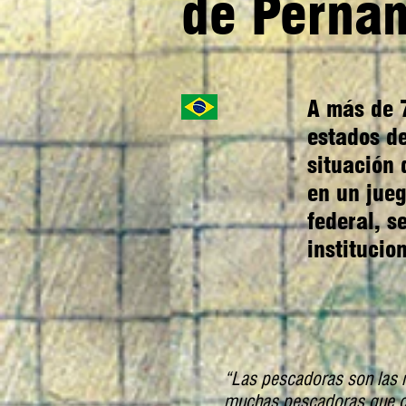
de Perna
A más de 7
estados de
situación 
en un jueg
federal, s
institucio
“Las pescadoras son las 
muchas pescadoras que co