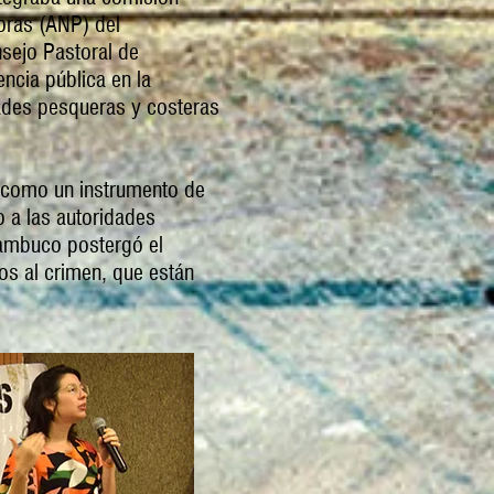
oras (ANP) del
sejo Pastoral de
ncia pública en la
ades pesqueras y costeras
e como un instrumento de
 a las autoridades
nambuco postergó el
os al crimen, que están