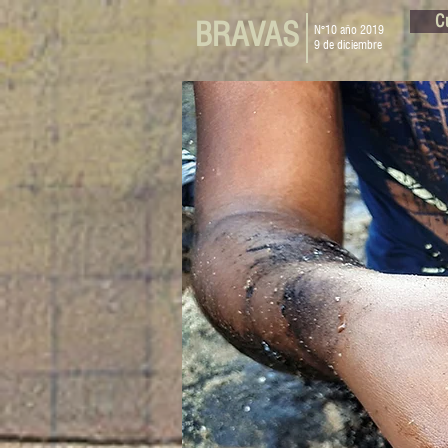
C
BRAVAS
N°10 año 2019
9 de diciembre