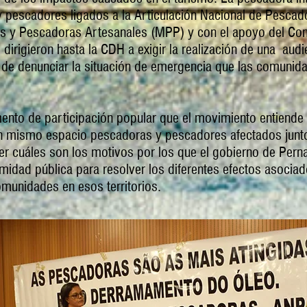
 pescadores ligados a la Articulación Nacional de Pescad
 y Pescadoras Artesanales (MPP) y con el apoyo del Con
irigieron hasta la CDH a exigir la realización de una audie
 de denunciar la situación de emergencia que las comunid
mento de participación popular que el movimiento entiend
un mismo espacio pescadoras y pescadores afectados junto
er cuáles son los motivos por los que el gobierno de Per
midad pública para resolver los diferentes efectos asociad
omunidades en esos territorios.