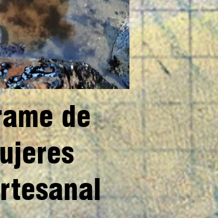
rrame de
mujeres
rtesanal