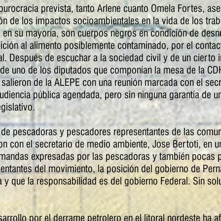
 burocracia prevista, tanto Arlene cuanto Omela Fortes, ase
ación de los impactos socioambientales en la vida de los tra
, en su mayoría, son cuerpos negros en condición de desnu
ición al alimento posiblemente contaminado, por el contact
ral. Después de escuchar a la sociedad civil y de un ciert
e de uno de los diputados que componían la mesa de la CD
salieron de la ALEPE con una reunión marcada con el sec
diencia pública agendada, pero sin ninguna garantía de u
gislativo.
 de pescadoras y pescadores representantes de las comun
 con el secretario de medio ambiente, Jose Bertoti, en u
emandas expresadas por las pescadoras y también pocas p
entantes del movimiento, la posición del gobierno de Per
a y que la responsabilidad es del gobierno Federal. Sin so
arrollo por el derrame petrolero en el litoral nordeste ha 