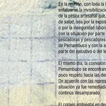
En la reunión, con toda la
enfatizaron la invisibiliz
de la pesca artesanal que
de salud, sea por la expos
o por la inseguridad labo
con la situación por part
pescadoras y pescadores 
de Pernambuco y con la au
parte del ejecutivo o del le
El mismo día, la comisión
Pernambuco se encontraron
poco respeto hacia las d
De acuerdo con las repres
situación ya fue remediad
continúa desamparado.
El crimen ambiental en des