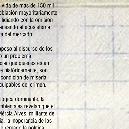
a vida de más de 150 mil
oblación mayoritariamente
 lidiando con la omisión
causando al ecosistema
ora del mercado.
peso al discurso de los
mo un problema
ciar que quienes están
 e históricamente, son
a condición de miseria
 culpables del crimen.
 lógica dominante, la
mbientales revelan que el
ércia Alves, militante de
, la inoperancia de los
obernado la política