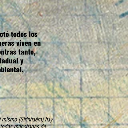
ctó todos los
ueras viven en
ntras tanto,
tadual y
biental,
í mismo (Sirinhaém) hay
n todas manchadas de