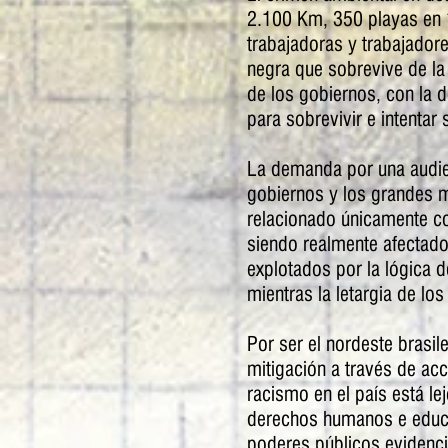
2.100 Km, 350 playas en 
trabajadoras y trabajado
negra que sobrevive de la
de los gobiernos, con la 
para sobrevivir e intentar 
La demanda por una audien
gobiernos y los grandes 
relacionado únicamente co
siendo realmente afectado
explotados por la lógica d
mientras la letargia de lo
Por ser el nordeste brasil
mitigación a través de ac
racismo en el país está le
derechos humanos e educa
poderes públicos evidencia