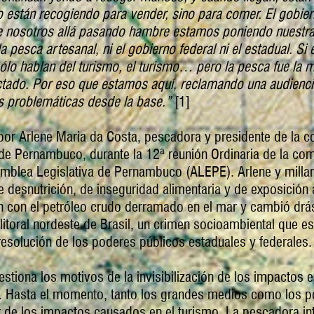
no están recogiendo para vender, sino para comer. El gobie
e nosotros allá pasando hambre estamos poniendo nuestra 
 pesca artesanal, ni el gobierno federal ni el estadual. Si e
ólo hablan del turismo, el turismo… pero la pesca fue la 
tado. Por eso que estamos aquí, reclamando una audiencia
as problemáticas desde la base.”
[1]
por Arlene Maria da Costa, pescadora y presidente de la c
ur de Pernambuco, durante la 12ª reunión Ordinaria de la c
blea Legislativa de Pernambuco (ALEPE). Arlene y milla
e desnutrición, de inseguridad alimentaria y de exposición
on con el petróleo crudo derramado en el mar y cambió drás
 litoral nordeste de Brasil, un crimen socioambiental que e
resolución de los poderes públicos estaduales y federales.
estiona los motivos de la invisibilización de los impactos e
 Hasta el momento, tanto los grandes medios como los p
tir de los impactos causados en el turismo. La pescadora i