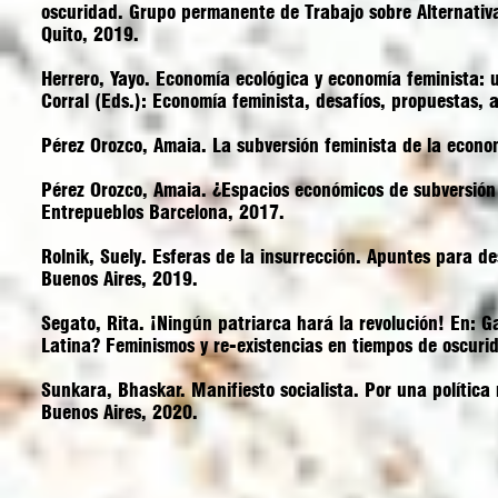
oscuridad.
Grupo permanente de Trabajo sobre Alternativa
Quito, 2019.
Herrero, Yayo. Economía ecológica y economía feminista: 
Corral (Eds.):
Economía feminista, desafíos, propuestas, a
Pérez Orozco, Amaia.
La subversión feminista de la econo
Pérez Orozco, Amaia. ¿Espacios económicos de subversión
Entrepueblos Barcelona, 2017.
Rolnik, Suely.
Esferas de la insurrección. Apuntes para de
Buenos Aires, 2019.
Segato, Rita. ¡Ningún patriarca hará la revolución! En: 
Latina? Feminismos y re-existencias en tiempos de oscuri
Sunkara, Bhaskar.
Manifiesto socialista
.
Por una política 
Buenos Aires, 2020.