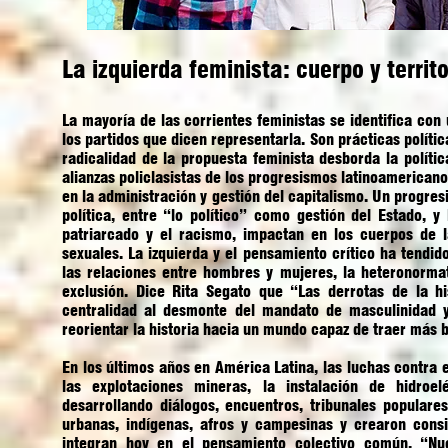
La izquierda feminista: cuerpo y territo
La mayoría de las corrientes feministas se identifica con
los partidos que dicen representarla. Son prácticas polític
radicalidad de la propuesta feminista desborda la políti
alianzas policlasistas de los progresismos latinoamericano
en la administración y gestión del capitalismo. Un progres
política, entre “lo político” como gestión del Estado, y 
patriarcado y el racismo, impactan en los cuerpos de l
sexuales. La izquierda y el pensamiento crítico ha tendid
las relaciones entre hombres y mujeres, la heteronormat
exclusión. Dice Rita Segato que “Las derrotas de la h
centralidad al desmonte del mandato de masculinidad y 
reorientar la historia hacia un mundo capaz de traer más
En los últimos años en América Latina, las luchas contra 
las explotaciones mineras, la instalación de hidroel
desarrollando diálogos, encuentros, tribunales populare
urbanas, indígenas, afros y campesinas y crearon cons
integran hoy en el pensamiento colectivo común. “Nues