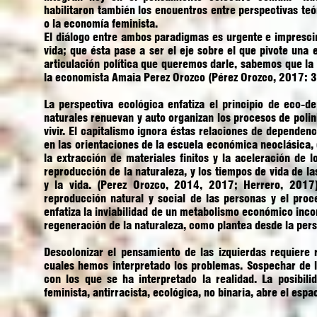
habilitaron también los encuentros entre perspectivas te
o la economía feminista.
El diálogo entre ambos paradigmas es urgente e imprescind
vida; que ésta pase a ser el eje sobre el que pivote una
articulación política que queremos darle, sabemos que la
la economista Amaia Perez Orozco (Pérez Orozco, 2017: 3
La perspectiva ecológica enfatiza el principio de eco-
naturales renuevan y auto organizan los procesos de polin
vivir. El capitalismo ignora éstas relaciones de dependenci
en las orientaciones de la escuela económica neoclásica,
la extracción de materiales finitos y la aceleración de l
reproducción de la naturaleza, y los tiempos de vida de l
y la vida. (Perez Orozco, 2014, 2017; Herrero, 2017)
reproducción natural y social de las personas y el pro
enfatiza la inviabilidad de un metabolismo económico incon
regeneración de la naturaleza, como plantea desde la per
Descolonizar el pensamiento de las izquierdas requiere
cuales hemos interpretado los problemas. Sospechar de 
con los que se ha interpretado la realidad. La posibil
feminista, antirracista, ecológica, no binaria, abre el es