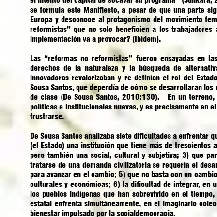
el intento del capital de socavar su programa” (Sunkara,
se formula este Manifiesto, a pesar de que una parte sig
Europa y desconoce al protagonismo del movimiento femi
reformistas” que no solo beneficien a los trabajadores 
implementación va a provocar? (Ibídem).
Las “reformas no reformistas” fueron ensayadas en las 
derechos de la naturaleza y la búsqueda de alternativa
innovadoras revalorizaban y re definían el rol del Estad
Sousa Santos, que dependía de cómo se desarrollaran los di
de clase (De Sousa Santos, 2010:130). En un terreno, 
políticas e institucionales nuevas, y es precisamente en e
frustrarse.
De Sousa Santos analizaba siete dificultades a enfrentar qu
(el Estado) una institución que tiene más de trescientos 
pero también una social, cultural y subjetiva; 3) que pa
tratarse de una demanda civilizatoria se requería el desa
para avanzar en el cambio; 5) que no basta con un cambio p
culturales y económicas; 6) la dificultad de integrar, en u
los pueblos indígenas que han sobrevivido en el tiempo,
estatal enfrenta simultáneamente, en el imaginario colect
bienestar impulsado por la socialdemocracia.