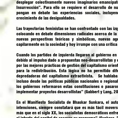
desplegar colectivamente nuevos imaginarios emancipat
Insurrección”. Para ello se requiere el desarrollo de n
pongan en debate las experiencias sociales, incluye
crecimiento de las desigualdades.
Las trayectorias feministas se han confrontado con las izq
colocando en debate dimensiones radicales acerca de la li
nuevas perspectivas teóricas y simbólicas, nuevas ag
capilarmente en la sociedad y hoy irrumpe con una crítica a
Cuando los partidos de izquierda llegaron al gobierno e
debido al impulso dado a propuestas neo-desarrollistas y e
por las mejores prácticas de gestión del capitalismo ori
para la redistribución. Esta lógica no ha permitido di
depredadoras del capitalismo extractivista. Se hablaba e
incluso desde las políticas públicas nacionales o regiona
los gobiernos reformaron estas constituciones o pasaro
implementar proyectos desarrollistas” (Gabbert y Lang, 
En el Manifiesto Socialista de Bhaskar Sunkara, el aut
intenciones, siempre constatará que es más fácil movers
más que en el siglo XX, los socialistas democráticos enf