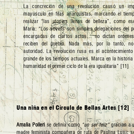
La concreción de una revolución causó un im
mayúsculo en filas anarquistas, marcando el tiem
realizar “las utopías llenas de belleza”, como esc
María: “Los soviets son simples delegaciones del p
encargadas de ciertos actos… no dictan ordenes
reciben del pueblo. Nada más, por lo tanto, n
autoridad. La revolución rusa es el acontecimient
grande de los tiempos actuales. Marca en la historia
humanidad el primer ciclo de la era igualitaria” [11]
Una niña en el Círculo de Bellas Artes [12]
Amalia Polleri
se definía como
“un ser feliz”
gracias a 
madre feminista compañera de ruta de Paulina Luisi; s