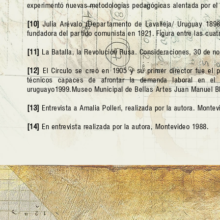
experimentó nuevas metodologías pedagógicas alentada por el f
[10]
Julia Arévalo (Departamento de Lavalleja/ Uruguay 1898-
fundadora del partido comunista en 1921. Figura entre las cuat
[11]
La Batalla, la Revolución Rusa. Consideraciones, 30 de n
[12]
El Círculo se creó en 1905 y su primer director fue el p
técnicos capaces de afrontar la demanda laboral en el á
uruguayo1999.Museo Municipal de Bellas Artes Juan Manuel Bl
[13]
Entrevista a Amalia Polleri, realizada por la autora. Montev
[14]
En entrevista realizada por la autora, Montevideo 1988.