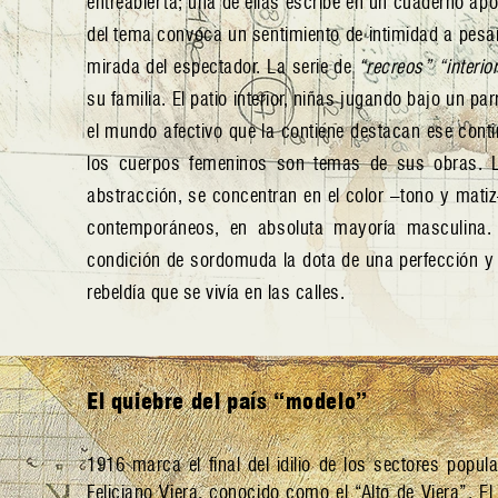
entreabierta; una de ellas escribe en un cuaderno apo
del tema convoca un sentimiento de intimidad a pesar
mirada del espectador. La serie de
“recreos”
“interio
su familia. El patio interior, niñas jugando bajo un pa
el mundo afectivo que la contiene destacan ese conti
los cuerpos femeninos son temas de sus obras. La
abstracción, se concentran en el color –tono y mati
contemporáneos, en absoluta mayoría masculina. 
condición de sordomuda la dota de una perfección y 
rebeldía que se vivía en las calles.
El quiebre del país “modelo”
1916 marca el final del idilio de los sectores popul
Feliciano Viera, conocido como el “Alto de Viera”. E