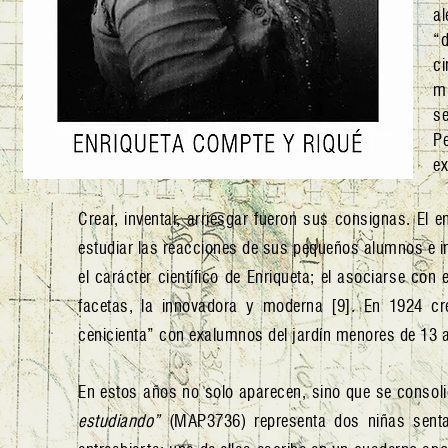
al
“d
ci
m
s
P
ex
Crear, inventar, arriesgar fueron sus consignas. El e
estudiar las reacciones de sus pequeños alumnos e i
el carácter científico de Enriqueta; el asociarse co
facetas, la innovadora y moderna [9]. En 1924 cr
cenicienta” con exalumnos del jardín menores de 13 
En estos años no solo aparecen, sino que se consoli
estudiando”
(MAP3736) representa dos niñas senta