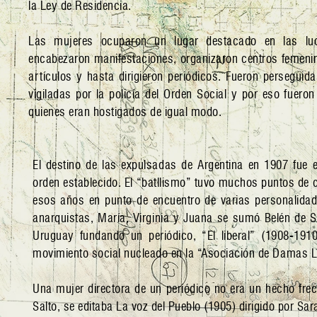
la Ley de Residencia.
Las mujeres ocuparon un lugar destacado en las luc
encabezaron manifestaciones, organizaron centros femenin
artículos y hasta dirigieron periódicos. Fueron perseguid
vigiladas por la policía del Orden Social y por eso fueron
quienes eran hostigados de igual modo.
El destino de las expulsadas de Argentina en 1907 fue 
orden establecido. El “batllismo” tuvo muchos puntos de 
esos años en punto de encuentro de varias personalidade
anarquistas, María, Virginia y Juana se sumó Belén de 
Uruguay fundando un periódico, “El liberal” (1908-191
movimiento social nucleado en la “Asociación de Damas L
Una mujer directora de un periódico no era un hecho fre
Salto, se editaba La voz del Pueblo (1905) dirigido por S