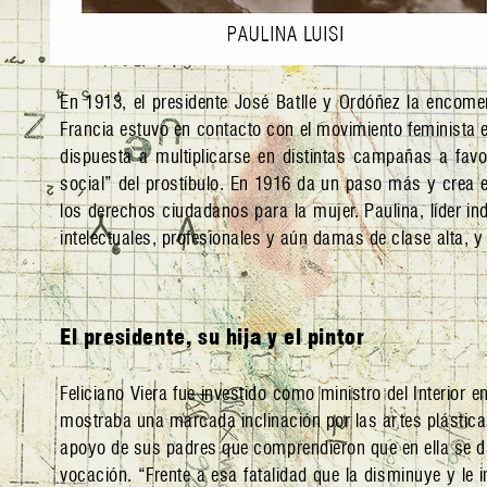
En 1913, el presidente José Batlle y Ordóñez la encome
Francia estuvo en contacto con el movimiento feminista 
dispuesta a multiplicarse en distintas campañas a favo
social” del prostíbulo. En 1916 da un paso más y crea 
los derechos ciudadanos para la mujer. Paulina, líder ind
intelectuales, profesionales y aún damas de clase alta, y
El presidente, su hija y el pintor
Feliciano Viera fue investido como ministro del Interior
mostraba una marcada inclinación por las artes plástica
apoyo de sus padres que comprendieron que en ella se 
vocación. “Frente a esa fatalidad que la disminuye y le