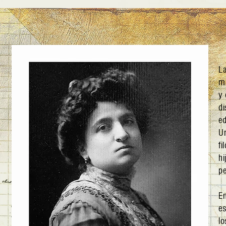
La
me
y 
di
ed
Un
fi
h
pe
E
es
lo