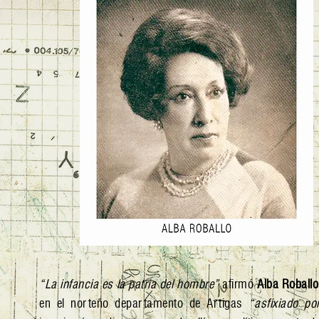
“La infancia es la patria del hombre”
afirmó
Alba Roballo
en el norteño departamento de Artigas
“asfixiado po