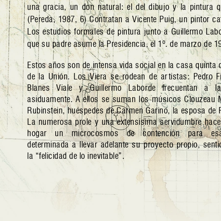
una gracia, un don natural: el del dibujo y la pintur
(Pereda, 1987, 6) Contratan a Vicente Puig, un pintor ca
Los estudios formales de pintura junto a Guillermo Labo
que su padre asume la Presidencia, el 1º. de marzo de 1
Estos años son de intensa vida social en la casa quinta d
de la Unión. Los Viera se rodean de artistas: Pedro Fi
Blanes Viale y Guillermo Laborde frecuentan a la
asiduamente. A ellos se suman los músicos Clouzeau M
Rubinstein, huéspedes de Carmen Garino, la esposa de F
La numerosa prole y una extensísima servidumbre hace
hogar un microcosmos de contención para es
determinada a llevar adelante su proyecto propio, sen
la “felicidad de lo inevitable”.