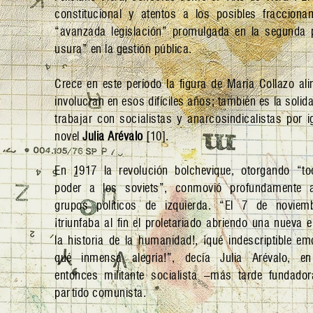
constitucional y atentos a los posibles fraccio
“avanzada legislación” promulgada en la segunda p
usura” en la gestión pública.
Crece en este período la figura de María Collazo ali
involucran en esos difíciles años; también es la solid
trabajar con socialistas y anarcosindicalistas por
novel
Julia Arévalo
[10].
En 1917 la revolución bolchevique, otorgando “to
poder a los soviets”, conmovió profundamente 
grupos políticos de izquierda. “El 7 de novie
¡triunfaba al fin el proletariado abriendo una nueva 
la historia de la humanidad!, ¡qué indescriptible em
qué inmensa alegría!”, decía Julia Arévalo, e
entonces militante socialista –más tarde fundador
partido comunista.