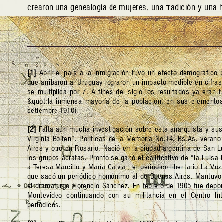
crearon una genealogía de mujeres, una tradición y una
[1]
Abrir el país a la inmigración tuvo un efecto demográfico p
que arribaron al Uruguay lograron un impacto medible en cifra
se multiplica por 7. A fines del siglo los resultados ya eran
&quot;la inmensa mayoría de la población, en sus elementos
setiembre 1910)
[2]
Falta aún mucha investigación sobre esta anarquista y sus 
Virginia Bolten”. Políticas de la Memoria No.14, Bs.As. vera
Aires y otro en Rosario. Nació en la ciudad argentina de San 
los grupos ácratas. Pronto se ganó el calificativo de “la Luis
a Teresa Marcillo y María Calvia– el periódico libertario La Vo
que sacó un periódico homónimo al de Buenos Aires. Mantuvo 
el dramaturgo Florencio Sánchez. En febrero de 1905 fue depo
Montevideo continuando con su militancia en el Centro Int
periódicos.