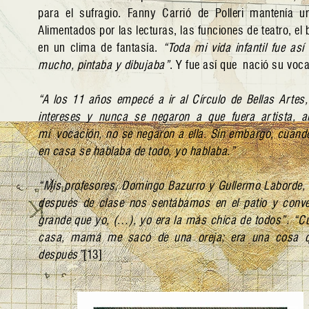
para el sufragio. Fanny Carrió de Polleri mantenía 
Alimentados por las lecturas, las funciones de teatro, el 
en un clima de fantasía.
“Toda mi vida infantil fue a
mucho, pintaba y dibujaba”
. Y fue así que nació su voca
“A los 11 años empecé a ir al Círculo de Bellas Arte
intereses y nunca se negaron a que fuera artista, a
mi vocación, no se negaron a ella. Sin embargo, cuand
en casa se hablaba de todo, yo hablaba.”
“Mis profesores, Domingo Bazurro y Gullermo Laborde, a
después de clase nos sentábamos en el patio y con
grande que yo, (…), yo era la más chica de todos”. “Cu
casa, mamá me sacó de una oreja; era una cosa que
después”
[13]