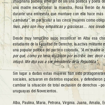
imaginaría pudiera emerger de allí una política y poeta 
una madre excepcional: la maestra, Rosa Berón de Astr
durante una entrevista que mantuve con ella hace más 
camiseta”
, en particular a las cinco mujeres como obl
feas, pero son muy simpáticas y graciosas… nos creaba
Desde muy temprano supo reconocer en Alba esa chispa 
estudiante de la Facultad de Derecho, la activa militante 
una popular política del partico colorado.
“A mi madre le
por qué, como yo tenía vocación por escribir, leer, decir 
intuyó. Me dijo vas a ser presidenta de la República”.
Sin lugar a dudas estas mujeres han sido protagonist
sociales, actuaron en distintos espacios, y defendieron 
cambiar la situación de total exclusión de derechos –pol
uruguayas del Novecientos.
Alba, Paulina, Maria, Petrona, Virginia. Juana, Amalia, E