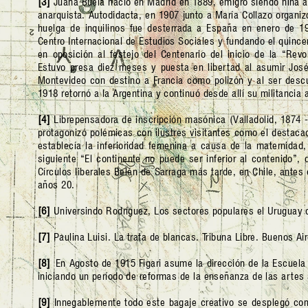
[3]
Juana Buela nació en Madrid en 1889, emigró siendo niña a 
anarquista. Autodidacta, en 1907 junto a María Collazo organiz
huelga de inquilinos fue desterrada a España en enero de 19
Centro Internacional de Estudios Sociales y fundando el quinc
en oposición al festejo del Centenario del inicio de la “Rev
Estuvo presa diez meses y puesta en libertad al asumir Jos
Montevideo con destino a Francia como polizón y al ser descu
1918 retornó a la Argentina y continuó desde allí su militancia 
[4]
Librepensadora de inscripción masónica (Valladolid, 1874 -
protagonizó polémicas con ilustres visitantes como el destacad
establecía la inferioridad femenina a causa de la maternidad,
siguiente “El continente no puede ser inferior al contenido”
Círculos liberales Belén de Sarraga más tarde, en Chile, antes
años 20.
[6]
Universindo Rodríguez, Los sectores populares el Uruguay 
[7]
Paulina Luisi. La trata de blancas. Tribuna Libre. Buenos Ai
[8]
En Agosto de 1915 Figari asume la dirección de la Escuela 
iniciando un período de reformas de la enseñanza de las artes 
[9]
Innegablemente todo este bagaje creativo se desplegó cont