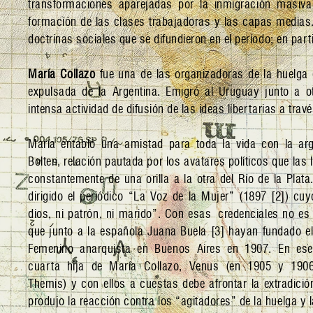
transformaciones aparejadas por la inmigración masiva
formación de las clases trabajadoras y las capas medias.
doctrinas sociales que se difundieron en el período; en part
María Collazo
fue una de las organizadoras de la huelga d
expulsada de la Argentina. Emigró al Uruguay junto a ot
intensa actividad de difusión de las ideas libertarias a tra
María entabló una amistad para toda la vida con la arge
Bolten, relación pautada por los avatares políticos que las l
constantemente de una orilla a la otra del Río de la Plata.
dirigido el periódico “La Voz de la Mujer” (1897 [2]) cu
dios, ni patrón, ni marido”. Con esas credenciales no es d
que junto a la española Juana Buela [3] hayan fundado el
Femenino anarquista en Buenos Aires en 1907. En ese
cuarta hija de María Collazo, Venus (en 1905 y 190
Themis) y con ellos a cuestas debe afrontar la extradici
produjo la reacción contra los “agitadores” de la huelga y l